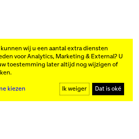
, kunnen wij u een aantal extra diensten
eden voor
Analytics, Marketing & External
? U
van onze
uw toestemming later altijd nog wijzigen of
kken.
MELD JE AAN
me kiezen
Ik weiger
Dat is oké
y
Meld je aan voor onze nieuwsbrief