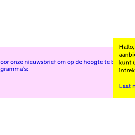
Hallo
aanbi
n voor onze nieuwsbrief om op de hoogte te blijven 
kunt 
ogramma’s:
intre
Laat 
Kunstinstituut Mell
Press
Contact