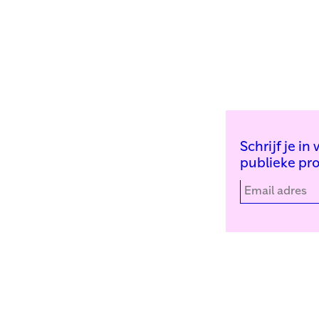
Schrijf je i
publieke pr
Kunstinstituut Melly
Facebook
Witte de Withstraat 50
Instagram