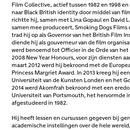
Film Collective, actief tussen 1982 en 1998 e
naar Black British identity door middel van fil
richtte hij, samen met Lina Gopaul en David La
samen mee produceert, Smoking Dogs Films o
trad hij op als Governor van het British Film I
diende hij als gouverneur van de film organisa
werd benoemd tot Officier in de Orde van het B
2008 New Year Honours, voor zijn diensten aan
maart 2012 werd hij bekroond met de Europea
Princess Margriet Award. In 2013 kreeg hij ee
Universiteit van de Kunsten Londen en het Go
2014 werd Akomfrah bekroond met een eredoc
Universiteit van Portsmouth, het hervormde in
afgestudeerd in 1982.
Hij heeft lessen en cursussen gegeven bij 
academische instellingen over de hele wereld