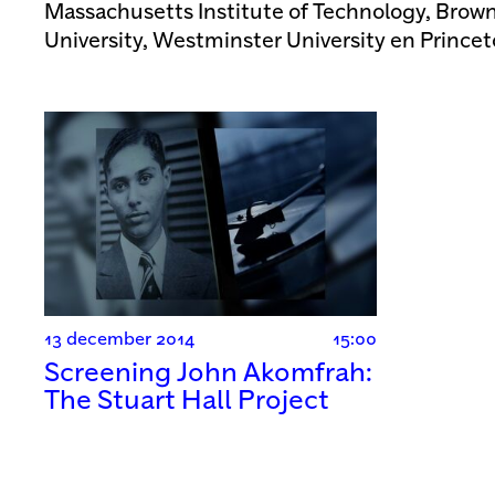
Massachusetts Institute of Technology, Brown
University, Westminster University en Princet
13 december 2014
15:00
Screening John Akomfrah:
The Stuart Hall Project