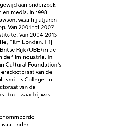
n gewijd aan onderzoek
m en media. In 1998
wson, waar hij al jaren
p. Van 2001 tot 2007
nstitute. Van 2004-2013
tie, Film Londen. Hij
ritse Rijk (OBE) in de
 de filmindustrie. In
n Cultural Foundation’s
n eredoctoraat van de
ldsmiths College. In
toraat van de
stituut waar hij was
gerenommeerde
, waaronder