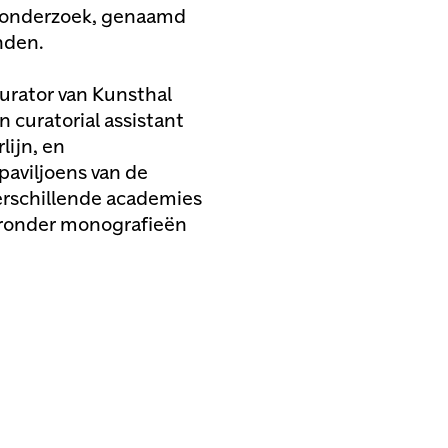
en onderzoek, genaamd
nden.
curator van Kunsthal
 curatorial assistant
lijn, en
paviljoens van de
verschillende academies
aaronder monografieën