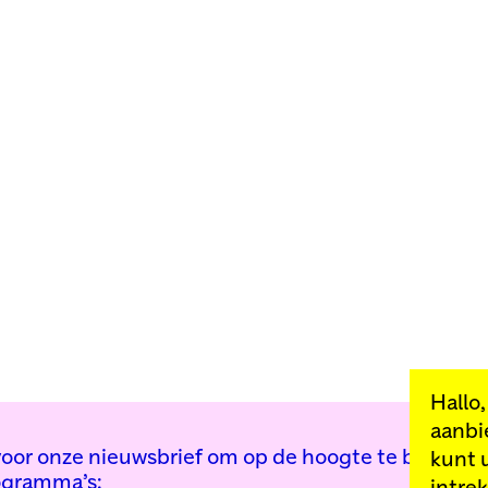
Hallo
aanbi
n voor onze nieuwsbrief om op de hoogte te blijven 
kunt 
ogramma’s: