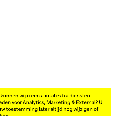
, kunnen wij u een aantal extra diensten
eden voor
Analytics, Marketing & External
? U
van onze
uw toestemming later altijd nog wijzigen of