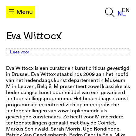
EN
Menu
NL
Eva Wittocx
Lees voor
Eva Wittocx is een curator en kunst criticus gevestigd
in Brussel. Eva Wittox staat sinds 2009 aan het hoofd
van het hedendaags kunst departement in Museum
M in Leuven, België. M presenteert zowel klassieke als
hedendaagse kunst door middel van een gevarieerd
tentoonstellingsprogramma. Het hedendaagse kunst
programma concentreert zich op monografische
tentoonstellingen van zowel opkomende als
gevestigde kunstenaars. Ze heeft voor M meerdere
tentoonstellingen gemaakt met Guy de Cointet,
Markus Schinwald, Sarah Morris, Ugo Rondinone,
Patrick Van Caeckenbergh, Pedro Cabrita Reis, Mika