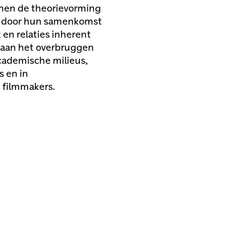
nnen de theorievorming
ie door hun samenkomst
en relaties inherent
d aan het overbruggen
cademische milieus,
s en in
 filmmakers.