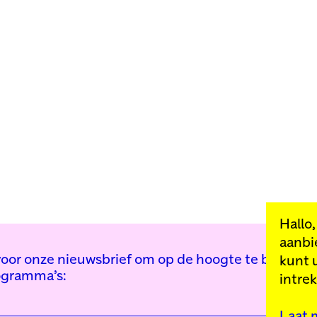
Hallo
aanbi
n voor onze nieuwsbrief om op de hoogte te blijven 
kunt 
ogramma’s:
intre
Laat 