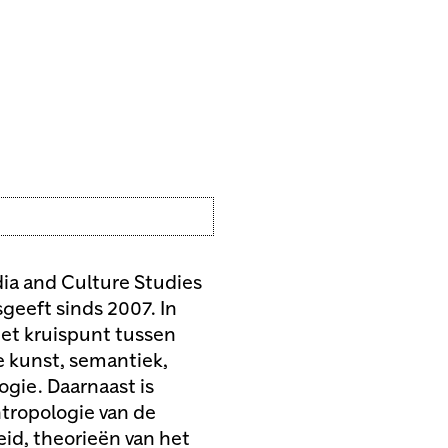
edia and Culture Studies
geeft sinds 2007. In
het kruispunt tussen
e kunst, semantiek,
gie. Daarnaast is
ntropologie van de
id, theorieën van het