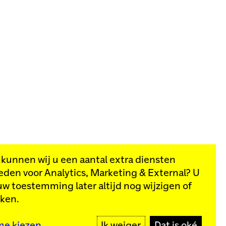
, kunnen wij u een aantal extra diensten
eden voor
Analytics, Marketing & External
? U
van onze
uw toestemming later altijd nog wijzigen of
kken.
MELD JE AAN
me kiezen
Ik weiger
Dat is oké