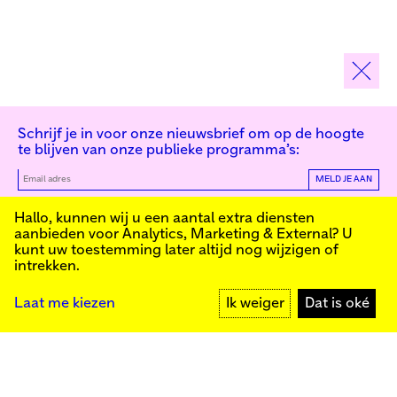
Schrijf je in voor onze nieuwsbrief om op de hoogte
te blijven van onze publieke programma’s:
MELD JE AAN
Kunstinstituut Melly
Hallo, kunnen wij u een aantal extra diensten
aanbieden voor
Analytics, Marketing & External
? U
kunt uw toestemming later altijd nog wijzigen of
intrekken.
Kunstinstituut Melly
Founded in 1990, Kunstinstituut Melly
Witte de Withstraat 50
(Formerly known as Witte de With) was
3012 BR Rotterdam
conceived as an art house with a mission
+31 (0)10 4110144
to present and discuss the work created
Laat me kiezen
Ik weiger
Dat is oké
today by visual artists and cultural
makers, from here and afar. It organizes
exhibitions, commissions art, publishes,
Facebook
and develops educational and
Instagram
collaborative initiatives.
YouTube