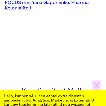
FOCUS met Yana Gaponenko: Pharma
Kolonialiteit
Kunstinstituut Melly
Hallo, kunnen wij u een aantal extra diensten
aanbieden voor
Analytics, Marketing & External
? U
Schrijf je in voor onze nieuwsbrief om op de hoogte
kunt uw toestemming later altijd nog wijzigen of