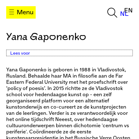
EN
Menu
NL
Yana Gaponenko
Lees voor
Yana Gaponenko is geboren in 1988 in Vladivostok,
Rusland. Behaalde haar MA in filosofie aan de Far
Eastern Federal University met het proefschrift over
‘policy of poesis’. In 2015 richtte ze de Vladivostok
school voor hedendaagse kunst op - een zelf
georganiseerd platform voor een alternatief
kunstonderwijs en co-cureert ze de kunstprojecten
van de leerlingen. Verder is ze verantwoordelijk voor
het online tijdschrift Neeest, over hedendaagse
cultuuronderwerpen binnen dichotomie 'centrum vs
periferie'. Coördineerde ze de eerste
kunstenaarsresidentie in het Russische Verre Oosten