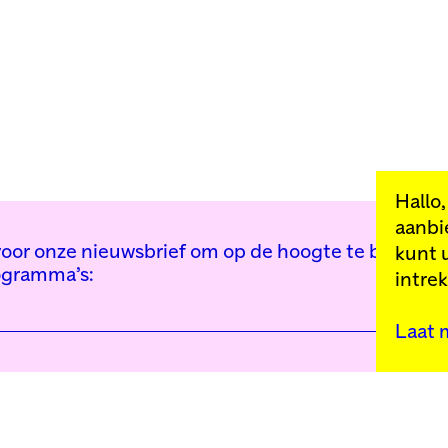
Hallo
aanbi
n voor onze nieuwsbrief om op de hoogte te blijven 
kunt 
ogramma’s:
intre
Laat 
Kunstinstituut Mell