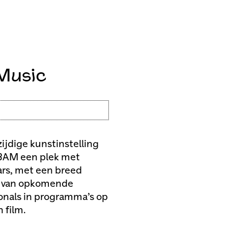
Music
ijdige kunstinstelling
s BAM een plek met
ars, met een breed
rk van opkomende
onals in programma’s op
 film.