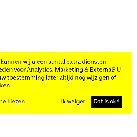
, kunnen wij u een aantal extra diensten
eden voor
Analytics, Marketing & External
? U
van onze
uw toestemming later altijd nog wijzigen of
kken.
MELD JE AAN
me kiezen
Ik weiger
Dat is oké
y