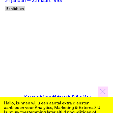
24 januari — 22 maart 1998
Exhibition
Kunstinstituut Melly
Hallo, kunnen wij u een aantal extra diensten
aanbieden voor
Analytics, Marketing & External
? U
Schrijf je in voor onze nieuwsbrief om op de hoogte
kunt uw toestemming later altijd nog wijzigen of