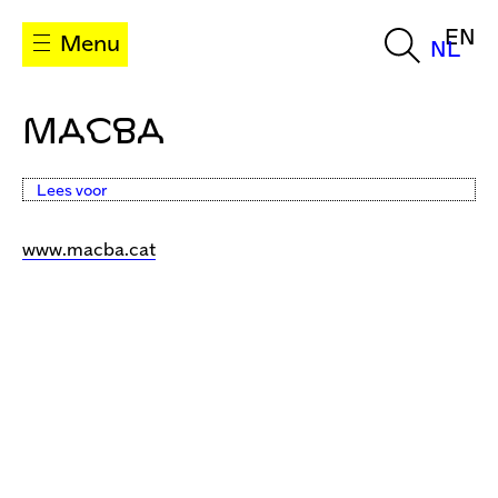
EN
Menu
NL
MACBA
Lees voor
www.macba.cat