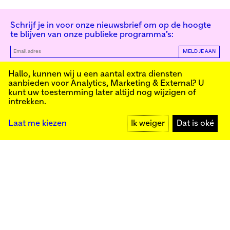
Schrijf je in voor onze nieuwsbrief om op de hoogte
te blijven van onze publieke programma’s:
MELD JE AAN
Kunstinstituut Melly
Hallo, kunnen wij u een aantal extra diensten
aanbieden voor
Analytics, Marketing & External
? U
kunt uw toestemming later altijd nog wijzigen of
intrekken.
Kunstinstituut Melly
Founded in 1990, Kunstinstituut Melly
Witte de Withstraat 50
(Formerly known as Witte de With) was
3012 BR Rotterdam
conceived as an art house with a mission
+31 (0)10 4110144
to present and discuss the work created
Laat me kiezen
Ik weiger
Dat is oké
today by visual artists and cultural
makers, from here and afar. It organizes
exhibitions, commissions art, publishes,
Facebook
and develops educational and
Instagram
collaborative initiatives.
YouTube
Press
Contact
Privacybeleid
Colofon
Steun ons
Cookie-instellingen