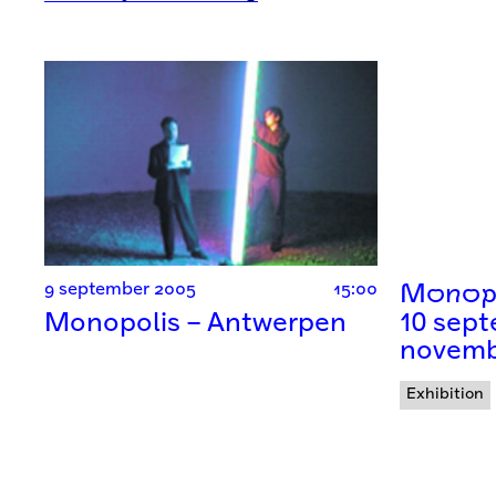
9 september 2005
15:00
Monopo
Monopolis – Antwerpen
10 sep
novemb
Exhibition