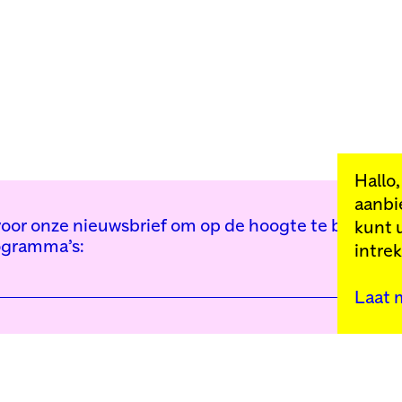
Hallo
aanbi
n voor onze nieuwsbrief om op de hoogte te blijven 
kunt 
ogramma’s:
intre
Laat 
Kunstinstituut Mell