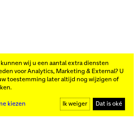
, kunnen wij u een aantal extra diensten
eden voor
Analytics, Marketing & External
? U
van onze
uw toestemming later altijd nog wijzigen of
kken.
MELD JE AAN
me kiezen
Ik weiger
Dat is oké
y