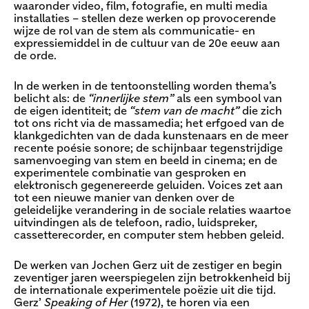
waaronder video, film, fotografie, en multi media
installaties – stellen deze werken op provocerende
wijze de rol van de stem als communicatie- en
expressiemiddel in de cultuur van de 20e eeuw aan
de orde.
In de werken in de tentoonstelling worden thema’s
belicht als: de
“innerlijke stem”
als een symbool van
de eigen identiteit; de
“stem van de macht”
die zich
tot ons richt via de massamedia; het erfgoed van de
klankgedichten van de dada kunstenaars en de meer
recente poésie sonore; de schijnbaar tegenstrijdige
samenvoeging van stem en beeld in cinema; en de
experimentele combinatie van gesproken en
elektronisch gegenereerde geluiden. Voices zet aan
tot een nieuwe manier van denken over de
geleidelijke verandering in de sociale relaties waartoe
uitvindingen als de telefoon, radio, luidspreker,
cassetterecorder, en computer stem hebben geleid.
De werken van Jochen Gerz uit de zestiger en begin
zeventiger jaren weerspiegelen zijn betrokkenheid bij
de internationale experimentele poëzie uit die tijd.
Gerz’
Speaking of Her
(1972), te horen via een