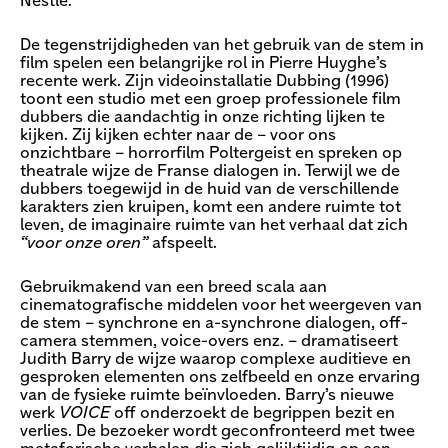
Nestle.
De tegenstrijdigheden van het gebruik van de stem in
film spelen een belangrijke rol in Pierre Huyghe’s
recente werk. Zijn videoinstallatie Dubbing (1996)
toont een studio met een groep professionele film
dubbers die aandachtig in onze richting lijken te
kijken. Zij kijken echter naar de – voor ons
onzichtbare – horrorfilm Poltergeist en spreken op
theatrale wijze de Franse dialogen in. Terwijl we de
dubbers toegewijd in de huid van de verschillende
karakters zien kruipen, komt een andere ruimte tot
leven, de imaginaire ruimte van het verhaal dat zich
“voor onze oren”
afspeelt.
Gebruikmakend van een breed scala aan
cinematografische middelen voor het weergeven van
de stem – synchrone en a-synchrone dialogen, off-
camera stemmen, voice-overs enz. – dramatiseert
Judith Barry de wijze waarop complexe auditieve en
gesproken elementen ons zelfbeeld en onze ervaring
van de fysieke ruimte beïnvloeden. Barry’s nieuwe
werk
VOICE
off onderzoekt de begrippen bezit en
verlies. De bezoeker wordt geconfronteerd met twee