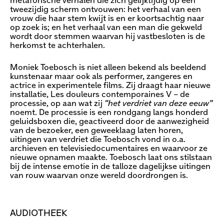
metaforische verhalen die zich gelijktijdig op een
tweezijdig scherm ontvouwen: het verhaal van een
vrouw die haar stem kwijt is en er koortsachtig naar
op zoek is; en het verhaal van een man die gekweld
wordt door stemmen waarvan hij vastbesloten is de
herkomst te achterhalen.
Moniek Toebosch is niet alleen bekend als beeldend
kunstenaar maar ook als performer, zangeres en
actrice in experimentele films. Zij draagt haar nieuwe
installatie, Les douleurs contemporaines V – de
processie, op aan wat zij
“het verdriet van deze eeuw”
noemt. De processie is een rondgang langs honderd
geluidsboxen die, geactiveerd door de aanwezigheid
van de bezoeker, een geweeklaag laten horen,
uitingen van verdriet die Toebosch vond in o.a.
archieven en televisiedocumentaires en waarvoor ze
nieuwe opnamen maakte. Toebosch laat ons stilstaan
bij de intense emotie in de talloze dagelijkse uitingen
van rouw waarvan onze wereld doordrongen is.
AUDIOTHEEK