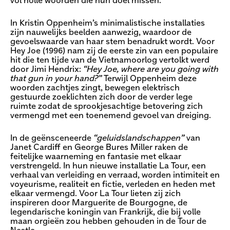
vol holle woorden die hun doel missen.
In Kristin Oppenheim’s minimalistische installaties
zijn nauwelijks beelden aanwezig, waardoor de
gevoelswaarde van haar stem benadrukt wordt. Voor
Hey Joe (1996) nam zij de eerste zin van een populaire
hit die ten tijde van de Vietnamoorlog vertolkt werd
door Jimi Hendrix:
“Hey Joe, where are you going with
that gun in your hand?”
Terwijl Oppenheim deze
woorden zachtjes zingt, bewegen elektrisch
gestuurde zoeklichten zich door de verder lege
ruimte zodat de sprookjesachtige betovering zich
vermengd met een toenemend gevoel van dreiging.
In de geënsceneerde
“geluidslandschappen”
van
Janet Cardiff en George Bures Miller raken de
feitelijke waarneming en fantasie met elkaar
verstrengeld. In hun nieuwe installatie La Tour, een
verhaal van verleiding en verraad, worden intimiteit en
voyeurisme, realiteit en fictie, verleden en heden met
elkaar vermengd. Voor La Tour lieten zij zich
inspireren door Marguerite de Bourgogne, de
legendarische koningin van Frankrijk, die bij volle
maan orgieën zou hebben gehouden in de Tour de