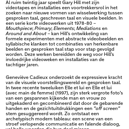
Al ruim twintig jaar speelt Gary Hill met zijn
videotapes en installaties een voortrekkersrol in het
zoeken naar nieuwe vormen van wisselwerking tussen
gesproken taal, geschreven taal en visuele beelden. In
een serie korte videowerken uit 1978-80 –
Mouthpiece
;
Primary
;
Elements
;
Mediations
en
Around and About
– kan Hill’s ontwikkeling van
formele experimenten met abstracte videobeelden en
syllabische klanken tot combinaties van herkenbare
beelden en gesproken taal stap voor stap gevolgd
worden. Deze werken bereidden de weg voor Hill’s
invloedrijke videoweken en installaties van de
tachtiger jaren.
Geneviève Cadieux onderzoekt de expressieve kracht
van de visuele voorstellingswereld en gesproken taal.
In twee recente tweeluiken Elle et lui en Elle et lui
(avec main de femme) (1997), zijn sterk vergrote foto’s
van een gespannen kijkende man en vrouw zo
uitgekaderd en gecombineerd dat door de gebarende
handen en de gezichtuitdrukkingen een
“off screen”
stem gesuggereerd wordt. Zo ontstaat een
archetypisch modern tableau: een scene van een
stroef verlopende communicatie en falende dialoog,