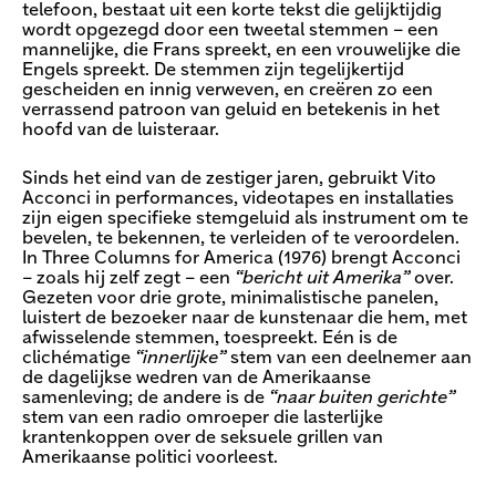
telefoon, bestaat uit een korte tekst die gelijktijdig
wordt opgezegd door een tweetal stemmen – een
mannelijke, die Frans spreekt, en een vrouwelijke die
Engels spreekt. De stemmen zijn tegelijkertijd
gescheiden en innig verweven, en creëren zo een
verrassend patroon van geluid en betekenis in het
hoofd van de luisteraar.
Sinds het eind van de zestiger jaren, gebruikt Vito
Acconci in performances, videotapes en installaties
zijn eigen specifieke stemgeluid als instrument om te
bevelen, te bekennen, te verleiden of te veroordelen.
In Three Columns for America (1976) brengt Acconci
– zoals hij zelf zegt – een
“bericht uit Amerika”
over.
Gezeten voor drie grote, minimalistische panelen,
luistert de bezoeker naar de kunstenaar die hem, met
afwisselende stemmen, toespreekt. Eén is de
clichématige
“innerlijke”
stem van een deelnemer aan
de dagelijkse wedren van de Amerikaanse
samenleving; de andere is de
“naar buiten gerichte”
stem van een radio omroeper die lasterlijke
krantenkoppen over de seksuele grillen van
Amerikaanse politici voorleest.