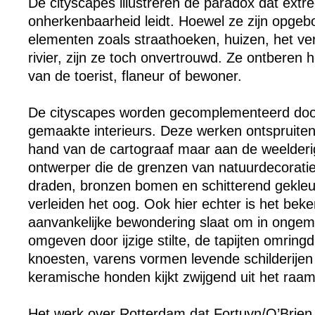
De cityscapes illustreren de paradox dat extr
onherkenbaarheid leidt. Hoewel ze zijn opgeb
elementen zoals straathoeken, huizen, het ve
rivier, zijn ze toch onvertrouwd. Ze ontberen h
van de toerist, flaneur of bewoner.
De cityscapes worden gecomplementeerd door
gemaakte interieurs. Deze werken ontspruiten
hand van de cartograaf maar aan de weelder
ontwerper die de grenzen van natuurdecorati
draden, bronzen bomen en schitterend gekleu
verleiden het oog. Ook hier echter is het be
aanvankelijke bewondering slaat om in ongem
omgeven door ijzige stilte, de tapijten omrin
knoesten, varens vormen levende schilderijen
keramische honden kijkt zwijgend uit het raam
Het werk over Rotterdam dat Fortuyn/O’Brien