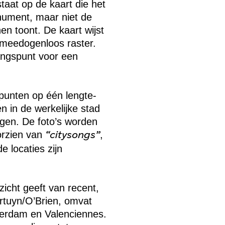
aat op de kaart die het
nument, maar niet de
en toont. De kaart wijst
 meedogenloos raster.
gangspunt voor een
jpunten op één lengte-
n in de werkelijke stad
ngen. De foto’s worden
oorzien van
,
“citysongs”
 locaties zijn
zicht geeft van recent,
rtuyn/O’Brien, omvat
tterdam en Valenciennes.