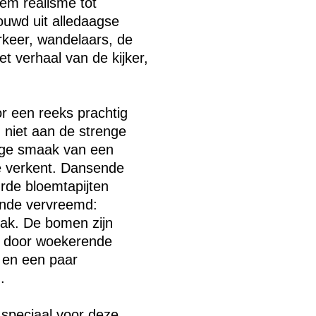
eem realisme tot
ouwd uit alledaagse
rkeer, wandelaars, de
et verhaal van de kijker,
 een reeks prachtig
 niet aan de strenge
ige smaak van een
e verkent. Dansende
rde bloemtapijten
kende vervreemd:
ak. De bomen zijn
gd door woekerende
 en een paar
.
 speciaal voor deze