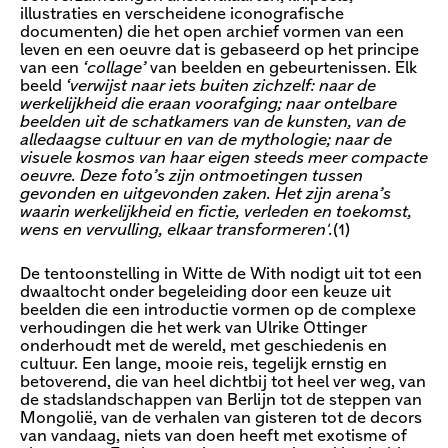
illustraties en verscheidene iconografische
documenten) die het open archief vormen van een
leven en een oeuvre dat is gebaseerd op het principe
van een
‘collage’
van beelden en gebeurtenissen. Elk
beeld
‘verwijst naar iets buiten zichzelf: naar de
werkelijkheid die eraan voorafging; naar ontelbare
beelden uit de schatkamers van de kunsten, van de
alledaagse cultuur en van de mythologie; naar de
visuele kosmos van haar eigen steeds meer compacte
oeuvre. Deze foto’s zijn ontmoetingen tussen
gevonden en uitgevonden zaken. Het zijn arena’s
waarin werkelijkheid en fictie, verleden en toekomst,
wens en vervulling, elkaar transformeren'.
(1)
De tentoonstelling in Witte de With nodigt uit tot een
dwaaltocht onder begeleiding door een keuze uit
beelden die een introductie vormen op de complexe
verhoudingen die het werk van Ulrike Ottinger
onderhoudt met de wereld, met geschiedenis en
cultuur. Een lange, mooie reis, tegelijk ernstig en
betoverend, die van heel dichtbij tot heel ver weg, van
de stadslandschappen van Berlijn tot de steppen van
Mongolië, van de verhalen van gisteren tot de decors
van vandaag, niets van doen heeft met exotisme of