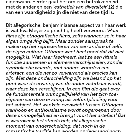
eigenwaan. Eerder gaat het om een betrokkenheid
met de ander en een
‘esthetiek van diversiteit'
,(2) die
van een waardigheid zijn die niet van deze tijd is.
Dit allegorische, benjaminiaanse aspect van haar werk
is wat Eva Meyer zo prachtig heeft verwoord:
‘Haar
films zijn etnografische films, zelfs wanneer ze in haar
eigen omgeving blijft. Maar zonder aanspraak te
maken op het representeren van een andere of zelfs
de eigen cultuur. Ottinger weet heel goed dat dit niet
mogelijk is. Wat haar fascineert, laat ze een rituele
functie aannemen in efemere verschijnselen, zonder
symbolische waarde, met andere woorden een
artefact, een die net zo verwarrend als precies kan
zijn. Met deze onderscheiding zijn we beland op het
punt waar de ervaring van de ander zichtbaar wordt,
waar deze kan verschijnen. In een film die gaat over
de fundamentele onmogelijkheid van het zich toe-
eigenen van deze ervaring als zelfontplooiing voor
het subject. Het wankele evenwicht tussen Ottingers
wanhoop en enthousiasme wordt opgeroepen door
deze onmogelijkheid en brengt voort het artefact’ Dat
is waarover ik het steeds heb, dit allegorische
moment van onderscheiding, dat noch in de
romantische traditie kan worden ondervraagd noch