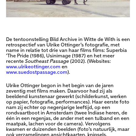
De tentoonstelling Bild Archive in Witte de With is een
retrospectief van Ulrike Ottinger’s fotografie, met
name in relatie tot drie van haar films films: Superbia
‘The Pride (1986), Usinimage (1987) en het meer
recente
Southeast Passage
(2002). (Websites:
www.ulrikeottinger.com
en
www.suedostpassage.com
).
Ulrike Ottinger begon in het begin van de jaren
zeventig met films maken. Daarvoor had zij als
beeldend kunstenaar gewerkt (schilderkunst, werken
op papier, fotografie, performances). Haar eerste foto
nam zij echter op negenjarige leeftijd, op een
rondvaartboot in Amsterdam (twee Indiase heren, de
één in een regenjas, de ander met een tulband en een
maatpak, lachen voor de camera). Vervolgens
kwamen er duizenden beelden (foto’s natuurlijk, maar
ook verzamelingen ansichtkaarten, knipsels,