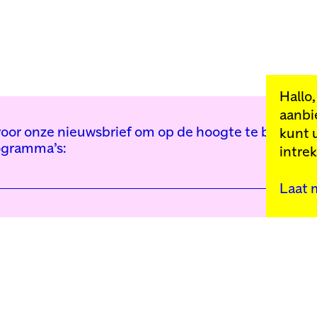
Hallo
aanbi
n voor onze nieuwsbrief om op de hoogte te blijven 
kunt 
ogramma’s:
intre
Laat 
Kunstinstituut Mell
Press
Contact
Privacybeleid