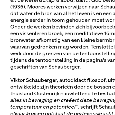
en de wetenschap is abuis, dan … God beh
(1936). Moores werken verwijzen naar Scha
dat water de bron van al het leven is en een
energie eerder in toom gehouden moet word
Onder de werken bevinden zich bijvoorbeel
een vissenleren broek, een meditatieve 16m
bronwater afkomstig van een kleine bermbr
waarvan gedronken mag worden. Tenslotte 
werk door de grenzen van de tentoonstelling
tijdens de tentoonstelling in de pagina’s va
geschriften van Schauberger.
Viktor Schauberger, autodidact filosoof, uit
ontwikkelde zijn theorieën door de bossen en
thuisland Oostenrijk nauwlettend te bestu
alles in beweging en creëert deze bewegin
temperatuur en potentieel”
, schrijft Scha
elkaar kruisen ontstaat de oerlevenskracht