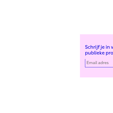
Schrijf je i
publieke pr
Kunstinstituut Melly
Facebook
Witte de Withstraat 50
Instagram
3012 BR Rotterdam
YouTube