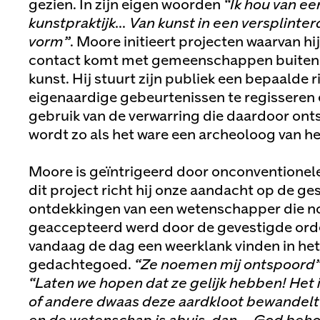
gezien. In zijn eigen woorden
“Ik hou van e
kunstpraktijk… Van kunst in een versplinter
vorm”
. Moore initieert projecten waarvan hij 
contact komt met gemeenschappen buiten
kunst. Hij stuurt zijn publiek een bepaalde r
eigenaardige gebeurtenissen te regisseren 
gebruik van de verwarring die daardoor onts
wordt zo als het ware een archeoloog van h
Moore is geïntrigeerd door onconventionele 
dit project richt hij onze aandacht op de ge
ontdekkingen van een wetenschapper die n
geaccepteerd werd door de gevestigde ord
vandaag de dag een weerklank vinden in he
gedachtegoed.
“Ze noemen mij ontspoord
“Laten we hopen dat ze gelijk hebben! Het 
of andere dwaas deze aardkloot bewandelt. 