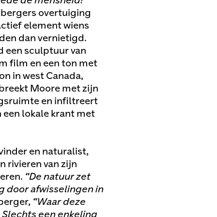
oede de mensheid!”
ubergers overtuiging
 actief element wiens
en dan vernietigd.
d een sculptuur van
m film en een ton met
on in west Canada,
breekt Moore met zijn
sruimte en infiltreert
n een lokale krant met
vinder en naturalist,
 rivieren van zijn
deren.
“De natuur zet
g door afwisselingen in
uberger,
“Waar deze
. Slechts een enkeling