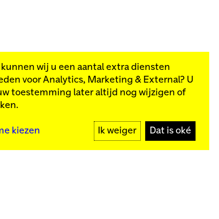
, kunnen wij u een aantal extra diensten
eden voor
Analytics, Marketing & External
? U
van onze
uw toestemming later altijd nog wijzigen of
kken.
MELD JE AAN
me kiezen
Ik weiger
Dat is oké
y
Meld je aan voor onze nieuwsbrief