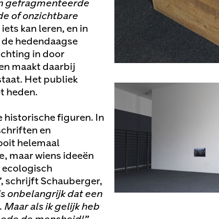
en gefragmenteerde
de of onzichtbare
iets kan leren, en in
 de hedendaagse
ichting in door
en maakt daarbij
taat. Het publiek
et heden.
historische figuren. In
schriften en
ooit helemaal
e, maar wiens ideeën
t ecologisch
”
, schrijft Schauberger,
is onbelangrijk dat een
Maar als ik gelijk heb