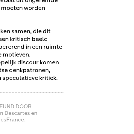
estaat uit ongeremde
ng moeten worden
ken samen, die dit
en kritisch beeld
opererend in een ruimte
e motieven.
ppelijk discour komen
etse denkpatronen,
speculatieve kritiek.
EUND DOOR
n Descartes en
resFrance.