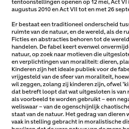
tentoonstellingen openen op 12 mei, Act VI i
augustus 2010 en Act VII tot en met 26 sep
Er bestaat een traditioneel onderscheid tus
ruimte van de natuur, en de wereld, als de 
Ficties en abstracties behoren tot de wereld
handelen. De fabel keert evenwel onvermijde
natuur, op zoek naar motieven die uitgeslote
en verplichtingen van moraliteit: dieren, pl
Kinderen zijn het ideale publiek voor de fabel
vrijgesteld van de sfeer van moraliteit, hoewel
wil zeggen, zolang zij kinderen zijn, ofwel ‘ki
dat betreft loopt dat wat uitgesloten is van 
als voorbeeld te worden gebruikt – een neg
weliswaar – van de ogenschijnlijk chaotisch
staat van de natuur. Het gedrag van dieren
vaak in stelling gebracht in moralistische d