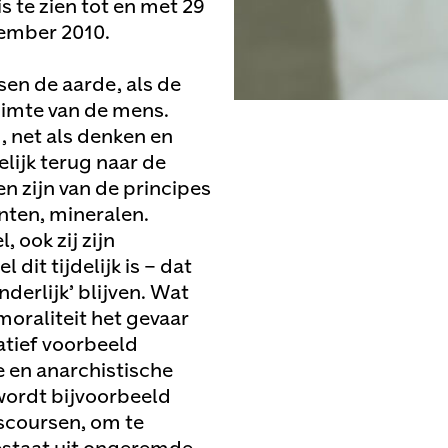
s te zien tot en met 29
tember 2010.
sen de aarde, als de
ruimte van de mens.
, net als denken en
lijk terug naar de
n zijn van de principes
anten, mineralen.
, ook zij zijn
 dit tijdelijk is – dat
nderlijk’ blijven. Wat
moraliteit het gevaar
atief voorbeeld
e en anarchistische
 wordt bijvoorbeeld
iscoursen, om te