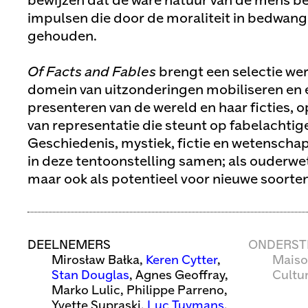
bewijzen dat de ware natuur van de mens b
impulsen die door de moraliteit in bedwa
gehouden.
Of Facts and Fables
brengt een selectie wer
domein van uitzonderingen mobiliseren en e
presenteren van de wereld en haar ficties, 
van representatie die steunt op fabelachtig
Geschiedenis, mystiek, fictie en wetenscha
in deze tentoonstelling samen; als ouderw
maar ook als potentieel voor nieuwe soorten 
DEELNEMERS
ONDERST
Mirosław Bałka,
Keren Cytter
,
Maiso
Stan Douglas
, Agnes Geoffray,
Cultu
Marko Lulic, Philippe Parreno,
Yvette Supraski,
Luc Tuymans
,