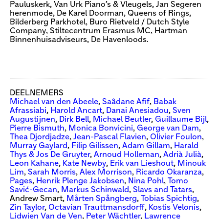
Pauluskerk, Van Urk Piano’s & Vleugels, Jan Segeren
herenmode, De Karel Doorman, Queens of Rings,
Bilderberg Parkhotel, Buro Rietveld / Dutch Style
Company, Stiltecentrum Erasmus MC, Hartman
Binnenhuisadviseurs, De Havenloods.
DEELNEMERS
Michael van den Abeele
,
Saâdane Afif
,
Babak
Afrassiabi
,
Harold Ancart
,
Danai Anesiadou
,
Sven
Augustijnen
,
Dirk Bell
,
Michael Beutler
,
Guillaume Bijl
,
Pierre Bismuth
,
Monica Bonvicini
,
George van Dam
,
Thea Djordjadze
,
Jean-Pascal Flavien
,
Olivier Foulon
,
Murray Gaylard
,
Filip Gilissen
,
Adam Gillam
,
Harald
Thys & Jos De Gruyter
,
Arnoud Holleman
,
Adrià Julià
,
Leon Kahane
,
Kate Newby
,
Erik van Lieshout
,
Minouk
Lim
,
Sarah Morris
,
Alex Morrison
,
Ricardo Okaranza
,
Pages
,
Henrik Plenge Jakobsen
,
Nina Pohl
,
Tomo
Savić-Gecan
,
Markus Schinwald
,
Slavs and Tatars
,
Andrew Smart,
Mårten Spångberg
,
Tobias Spichtig
,
Zin Taylor
,
Octavian Trauttmansdorff
,
Kostis Velonis
,
Lidwien Van de Ven
,
Peter Wächtler
,
Lawrence