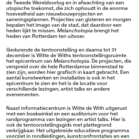
de Tweede Wereldoorlog en in afwachting van een
utopische toekomst, die zich ophoudt in de enorme
hoeveelheid aan nieuwbouwprojecten en
saneringsplannen. Projecties van gisteren en morgen
bepalen het imago van de stad, dat daardoor een
heden lijkt te missen.
Melanchotopia
brengt het
heden van Rotterdam ten uitvoer.
Gedurende de tentoonstelling en daarna tot 31
december is Witte de Withs tentoonstellingsruimte
het epicentrum van
Melanchotopia
. De projecten, die
verspreid over de hele Rotterdamse binnenstad te
zien zijn, worden hier grafisch in kaart gebracht. Een
aantal kunstwerken en installaties is ook in het
epicentrum te zien én het is de locatie voor
verschillende lezingen, artist talks en andere
evenementen.
Naast informatiecentrum is Witte de With uitgerust
met een boekwinkel en een auditorium voor het
randprogramma van lezingen en artist talks. Hier is
ook de tentoonstellingsgids met plattegrond
verkrijgbaar. Het uitgebreide educatieve programma
voorziet in rondleidingen, kunstconfrontaties en een