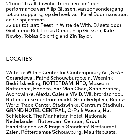
21 uur: ‘It’s all downhill from here on’, een
performance van Filip Gilissen, van zonsondergang
tot zonsopgang, op de hoek van Karel Doormanstraat
en Crispijnstraat.
22 uur tot laat: Feest in Witte de With, DJ sets door
Guillaume Bijl, Tobias Donat, Filip Gilissen, Kate
Newby, Tobias Spichtig and Zin Taylor.
LOCATIES
Witte de With – Center for Contemporary Art, SPAR
Corandewal, Pathé Schouwburgplein, Weenink
Bedrijfskleding, ROTTERDAM.INFO, Museum
Rotterdam, Robeco, Bar Mon Cheri, Shop Erotica,
Avondwinkel Alexia, Galerie VIVID, Willibrordschool,
Rotterdamse centrum markt, Grotekerkplein, Beurs-
World Trade Center, Stadswinkel Centrum Stadhuis,
GRAND HOTEL CENTRAL, Q-Park Weena, Het
Schieblock, The Manhattan Hotel, Nationale-
Nederlanden, Rotterdam Centraal, Groot
Handelsgebouw & Engels Grandcafé Restaurant
Zalen, Rotterdamse Schouwburg, Mauritsplaats,