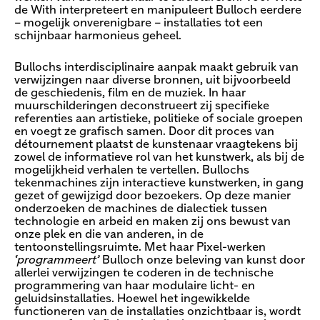
de With interpreteert en manipuleert Bulloch eerdere
– mogelijk onverenigbare – installaties tot een
schijnbaar harmonieus geheel.
Bullochs interdisciplinaire aanpak maakt gebruik van
verwijzingen naar diverse bronnen, uit bijvoorbeeld
de geschiedenis, film en de muziek. In haar
muurschilderingen deconstrueert zij specifieke
referenties aan artistieke, politieke of sociale groepen
en voegt ze grafisch samen. Door dit proces van
détournement plaatst de kunstenaar vraagtekens bij
zowel de informatieve rol van het kunstwerk, als bij de
mogelijkheid verhalen te vertellen. Bullochs
tekenmachines zijn interactieve kunstwerken, in gang
gezet of gewijzigd door bezoekers. Op deze manier
onderzoeken de machines de dialectiek tussen
technologie en arbeid en maken zij ons bewust van
onze plek en die van anderen, in de
tentoonstellingsruimte. Met haar Pixel-werken
‘programmeert’
Bulloch onze beleving van kunst door
allerlei verwijzingen te coderen in de technische
programmering van haar modulaire licht- en
geluidsinstallaties. Hoewel het ingewikkelde
functioneren van de installaties onzichtbaar is, wordt