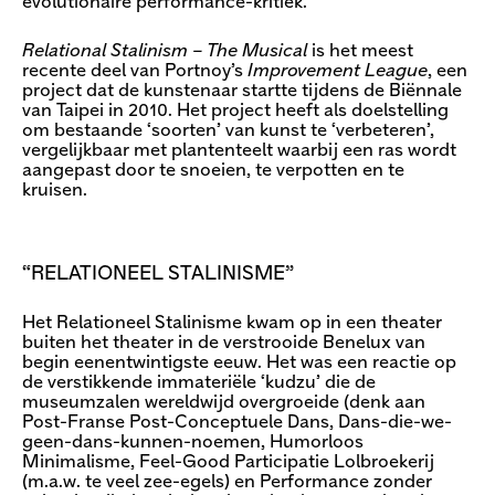
evolutionaire performance-kritiek.
Relational Stalinism – The Musical
is het meest
recente deel van Portnoy’s
Improvement League
, een
project dat de kunstenaar startte tijdens de Biënnale
van Taipei in 2010. Het project heeft als doelstelling
om bestaande ‘soorten’ van kunst te ‘verbeteren’,
vergelijkbaar met plantenteelt waarbij een ras wordt
aangepast door te snoeien, te verpotten en te
kruisen.
“RELATIONEEL STALINISME”
Het Relationeel Stalinisme kwam op in een theater
buiten het theater in de verstrooide Benelux van
begin eenentwintigste eeuw. Het was een reactie op
de verstikkende immateriële ‘kudzu’ die de
museumzalen wereldwijd overgroeide (denk aan
Post-Franse Post-Conceptuele Dans, Dans-die-we-
geen-dans-kunnen-noemen, Humorloos
Minimalisme, Feel-Good Participatie Lolbroekerij
(m.a.w. te veel zee-egels) en Performance zonder