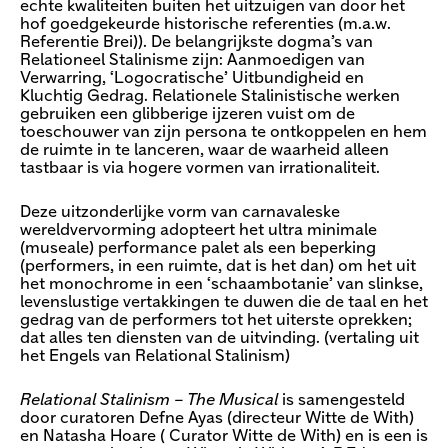
echte kwaliteiten buiten het uitzuigen van door het
hof goedgekeurde historische referenties (m.a.w.
Referentie Brei)). De belangrijkste dogma’s van
Relationeel Stalinisme zijn: Aanmoedigen van
Verwarring, ‘Logocratische’ Uitbundigheid en
Kluchtig Gedrag. Relationele Stalinistische werken
gebruiken een glibberige ijzeren vuist om de
toeschouwer van zijn persona te ontkoppelen en hem
de ruimte in te lanceren, waar de waarheid alleen
tastbaar is via hogere vormen van irrationaliteit.
Deze uitzonderlijke vorm van carnavaleske
wereldvervorming adopteert het ultra minimale
(museale) performance palet als een beperking
(performers, in een ruimte, dat is het dan) om het uit
het monochrome in een ‘schaambotanie’ van slinkse,
levenslustige vertakkingen te duwen die de taal en het
gedrag van de performers tot het uiterste oprekken;
dat alles ten diensten van de uitvinding. (vertaling uit
het Engels van Relational Stalinism)
Relational Stalinism – The Musical
is samengesteld
door curatoren Defne Ayas (directeur Witte de With)
en Natasha Hoare ( Curator Witte de With) en is een is