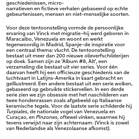
geschiedenissen, micro-
narratieven en fictieve verhalen gebaseerd op echte
gebeurtenissen, mensen en niet-menselijke soorten.
Voor deze tentoonstelling vormde de persoonlijke
ervaring van Vinck met migratie–hij werd geboren in
Maracaibo, Venezuela en woont en werkt
tegenwoordig in Madrid, Spanje–de inspiratie voor
een centraal thema: vlucht. De tentoonstelling
bestaat uit meer dan 200 nieuwe olieverfschilderijen
op doek. Samen zijn ze ‘Album #8, Alt’, een
verzameling die bestaat uit vier series. Voor één
daarvan heeft hij een officieuze geschiedenis van de
luchtvaart in Latijns-Amerika in kaart gebracht en
geïllustreerd. Een andere bestaat uit een serie wolken,
gebaseerd op gebruikte stickervellen. In een derde
serie zien we zijn obsessie met het naschilderen van
twee hondenrassen zoals afgebeeld op Italiaanse
keramische tegels. Voor de laatste serie schilderde hij
Turpiales
, de nationale vogel van Venezuela en
Curaçao, en
Pinzones
, oftewel vinken, waarmee hij
tevens verwijst naar zijn achternaam. (Vinck is zowel
van Nederlandse als Venezolaanse afkomst).