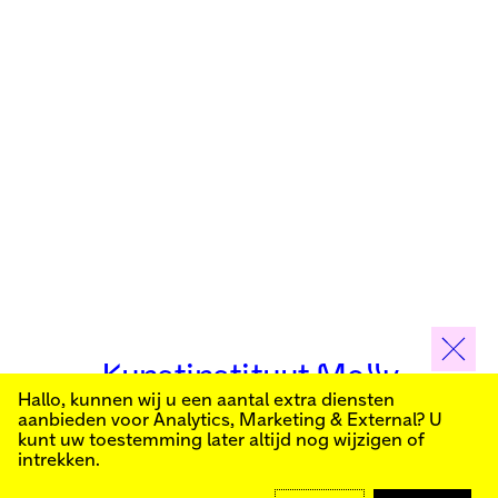
Kunstinstituut Melly
Hallo, kunnen wij u een aantal extra diensten
aanbieden voor
Analytics, Marketing & External
? U
Schrijf je in voor onze nieuwsbrief om op de hoogte
kunt uw toestemming later altijd nog wijzigen of
te blijven van onze publieke programma’s:
intrekken.
Kunstinstituut Melly
Founded in 1990, Kunstinstituut Melly
Witte de Withstraat 50
(Formerly known as Witte de With) was
MELD JE AAN
3012 BR Rotterdam
conceived as an art house with a mission