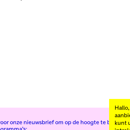
Hallo
aanbi
n voor onze nieuwsbrief om op de hoogte te blijven 
kunt 
ogramma’s: