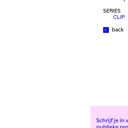
SERIES
CLIP
back
Schrijf je i
publieke pr