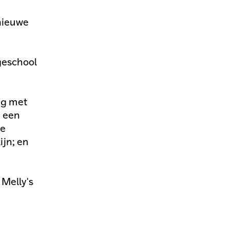
nieuwe
geschool
ng met
 een
he
jn; en
 Melly's