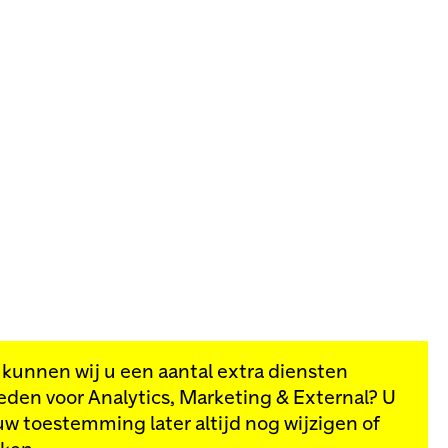
, kunnen wij u een aantal extra diensten
eden voor
Analytics, Marketing & External
? U
van onze
uw toestemming later altijd nog wijzigen of