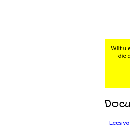
Wilt u 
die 
Docu
Lees vo