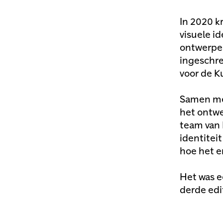
In 2020 k
visuele i
ontwerpe
ingeschre
voor de K
Samen me
het ontw
team van 
identitei
hoe het e
Het was e
derde edi