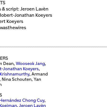
TS
s & script: Jeroen Lavèn
Robert-Jonathan Koeyers
ert Koeyers
twasthewires
ERS
m Dean,
Wooseok Jang
,
t-Jonathan Koeyers
,
Krishnamurthy
, Armand
, Nina Schouten, Yan
n
S
 Hernández Chong Cuy
,
 Koeiman
,
Jeroen Lavèn