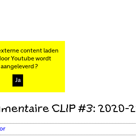
externe content laden
door
Youtube
wordt
aangeleverd ?
Ja
mentaire CLIP #3: 2020-2
or