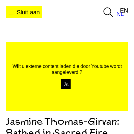
EN
Sluit aan
NL
Wilt u externe content laden die door
Youtube
wordt
aangeleverd ?
Ja
Jasmine Thomas-Girvan:
Bathed in Sacred Fire