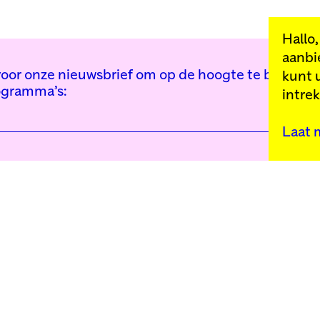
Hallo
aanbi
n voor onze nieuwsbrief om op de hoogte te blijven 
kunt 
ogramma’s:
intre
Laat 
Kunstinstituut Mell
Press
Contact
Privacybeleid
Colofon
Steun ons
Cookie-instellingen