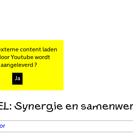
externe content laden
door
Youtube
wordt
aangeleverd ?
Ja
L: Synergie en samenwe
or