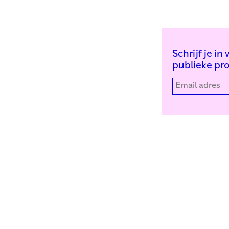
Schrijf je i
publieke pr
Kunstinstituut Melly
Facebook
Witte de Withstraat 50
Instagram
3012 BR Rotterdam
YouTube
+31 (0)10 4110144