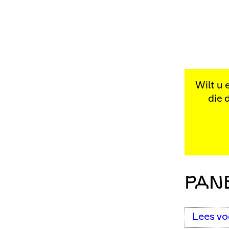
Wilt u 
die 
PANE
Lees vo