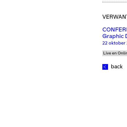
VERWANT
CONFEREN
Graphic D
22 oktober 
Live en Onli
back