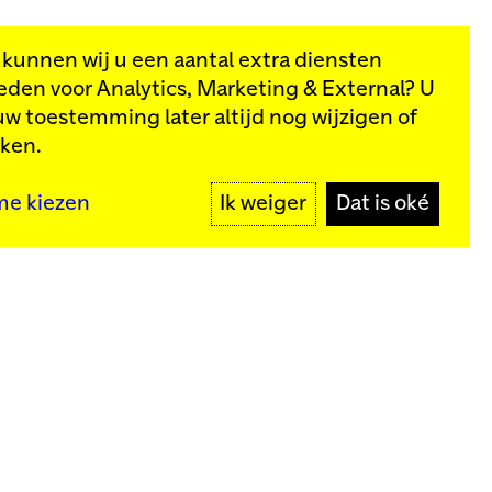
, kunnen wij u een aantal extra diensten
eden voor
Analytics, Marketing & External
? U
van onze
uw toestemming later altijd nog wijzigen of
kken.
MELD JE AAN
me kiezen
Ik weiger
Dat is oké
y
Meld je aan voor onze nieuwsbrief
MELD JE AAN