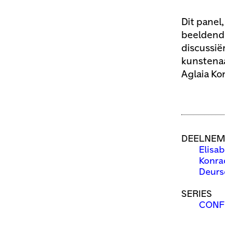
Dit panel
beeldend 
discussië
kunstenaa
Aglaia Ko
DEELNEM
Elisa
Konra
Deurs
SERIES
CONF