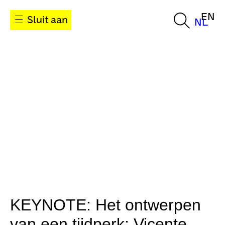
EN
Sluit aan
NL
KEYNOTE: Het ontwerpen
van een tijdperk: Vicente