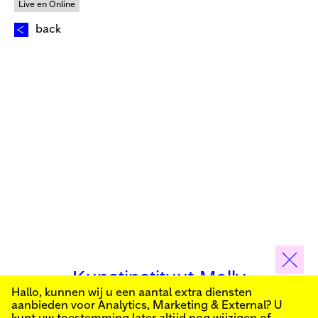
Live en Online
back
Kunstinstituut Melly
Hallo, kunnen wij u een aantal extra diensten
aanbieden voor
Analytics, Marketing & External
? U
Schrijf je in voor onze nieuwsbrief om op de hoogte