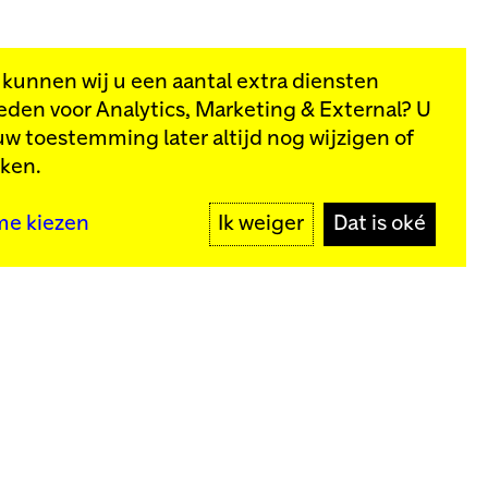
, kunnen wij u een aantal extra diensten
eden voor
Analytics, Marketing & External
? U
van onze
uw toestemming later altijd nog wijzigen of
kken.
MELD JE AAN
me kiezen
Ik weiger
Dat is oké
y
Meld je aan voor onze nieuwsbrief
MELD JE AAN