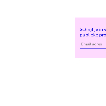
Schrijf je i
publieke pr
Kunstinstituut Melly
Facebook
Witte de Withstraat 50
Instagram
3012 BR Rotterdam
YouTube
+31 (0)10 4110144