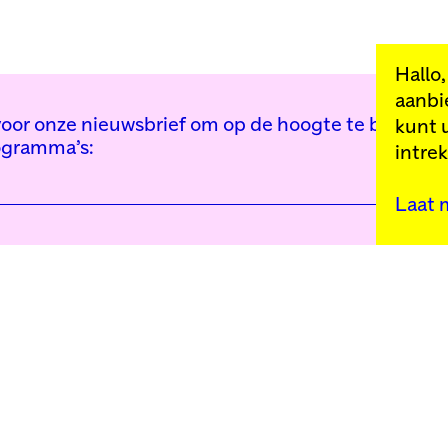
Hallo
aanbi
n voor onze nieuwsbrief om op de hoogte te blijven 
kunt 
ogramma’s:
intre
Laat 
Kunstinstituut Mell
Press
Contact
Privacybeleid
Colofon
Steun ons
Cookie-instellingen