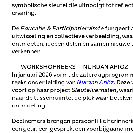
symbolische sleutel die uitnodigt tot reflec
ervaring.
De
Educatie & Participatieruimte
fungeert a
uitwisseling en collectieve verbeelding, wa
ontmoeten, ideeën delen en samen nieuwe 
verkennen.
WORKSHOPREEKS — NURDAN ARIÖZ
In januari 2026 vormt de zaterdagprogramm
reeks onder leiding van
Nurdan Ariöz
. Deze
voort op haar project
Sleutelverhalen
, waar
naar de tussenruimte, de plek waar betekeni
ontmoeting.
Deelnemers brengen persoonlijke herinneri
een geur, een gesprek, een voorbijgaand 