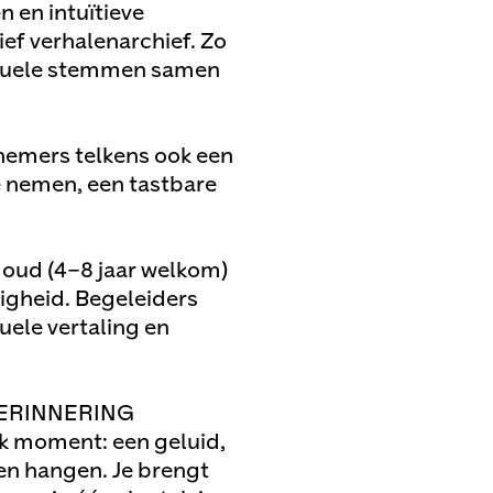
n en intuïtieve
ef verhalenarchief. Zo
viduele stemmen samen
nemers telkens ook een
e nemen, een tastbare
 oud (4–8 jaar welkom)
igheid. Begeleiders
ele vertaling en
HERINNERING
ek moment: een geluid,
ven hangen. Je brengt