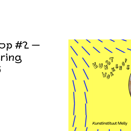
hop #2 —
ering
6