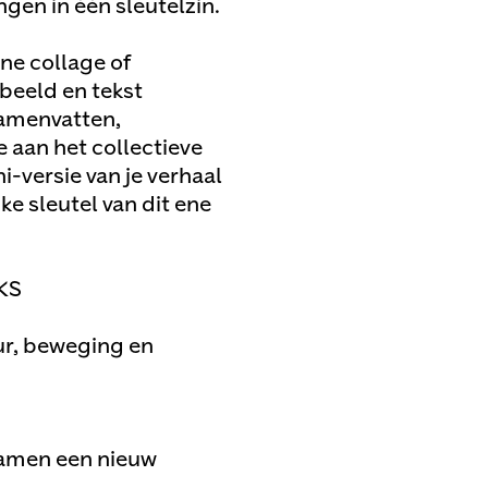
gen in één sleutelzin.
ine collage of
beeld en tekst
samenvatten,
e aan het collectieve
-versie van je verhaal
e sleutel van dit ene
KS
ur, beweging en
samen een nieuw