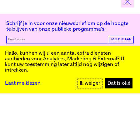
Schrijf je in voor onze nieuwsbrief om op de hoogte
te blijven van onze publieke programma’s:
MELD JE AAN
Kunstinstituut Melly
Hallo, kunnen wij u een aantal extra diensten
aanbieden voor
Analytics, Marketing & External
? U
kunt uw toestemming later altijd nog wijzigen of
intrekken.
Kunstinstituut Melly
Founded in 1990, Kunstinstituut Melly
Witte de Withstraat 50
(Formerly known as Witte de With) was
3012 BR Rotterdam
conceived as an art house with a mission
+31 (0)10 4110144
to present and discuss the work created
Laat me kiezen
Ik weiger
Dat is oké
today by visual artists and cultural
makers, from here and afar. It organizes
exhibitions, commissions art, publishes,
Facebook
and develops educational and
Instagram
collaborative initiatives.
YouTube
Press
Contact
Privacybeleid
Colofon
Steun ons