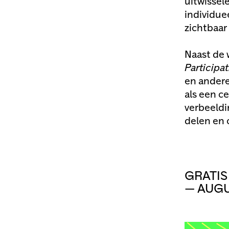
uitwissel
individue
zichtbaar
Naast de 
Participa
en andere
als een c
verbeeldi
delen en 
GRATIS
— AUGU