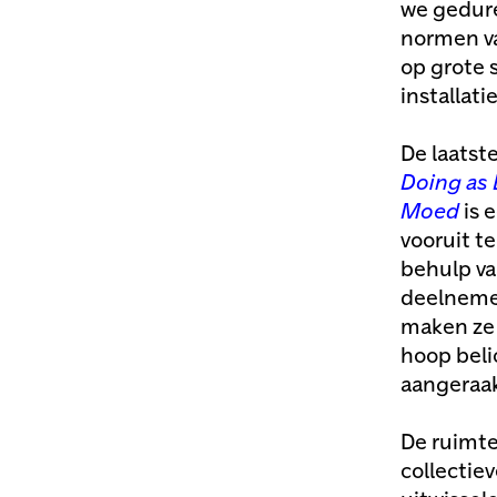
we gedur
normen va
op grote 
installat
De laatst
Doing as
Moed
is 
vooruit t
behulp va
deelnemer
maken ze 
hoop beli
aangeraak
De ruimte
collectie