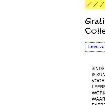
Grat
Coll
Lees vo
SINDS
IS KU
VOOR
LEER
WORKS
WAARI