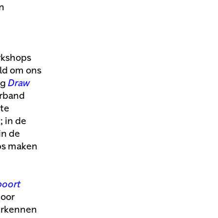
n
orkshops
eld om ons
ng
Draw
erband
ste
 in de
in de
ps maken
poort
door
rkennen