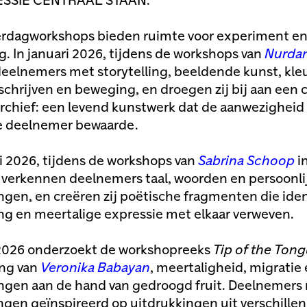
SSIE CENTRAAL STAAN.
erdagworkshops bieden ruimte voor experiment e
g. In januari 2026, tijdens de workshops van
Nurdan
eelnemers met storytelling, beeldende kunst, kleu
schrijven en beweging, en droegen zij bij aan een c
rchief: een levend kunstwerk dat de aanwezigheid
e deelnemer bewaarde.
ri 2026, tijdens de workshops van
Sabrina Schoop
i
, verkennen deelnemers taal, woorden en persoonli
ngen, en creëren zij poëtische fragmenten die iden
ng en meertalige expressie met elkaar verweven.
 2026 onderzoekt de workshopreeks
Tip of the Ton
ing van
Veronika Babayan
, meertaligheid, migratie
ngen aan de hand van gedroogd fruit. Deelnemer
ingen geïnspireerd op uitdrukkingen uit verschillen