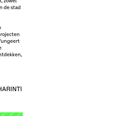
, zowel
n de stad
n
rojecten
 fungeert
e
ontdekken,
ARINTI