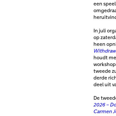
een speel
omgedraai
heruitvin
In juli or
op zaterd
heen opni
Withdraw
houdt met
workshop 
tweede zu
derde ri
deel uit 
De tweede
2026 – Do
Carmen J