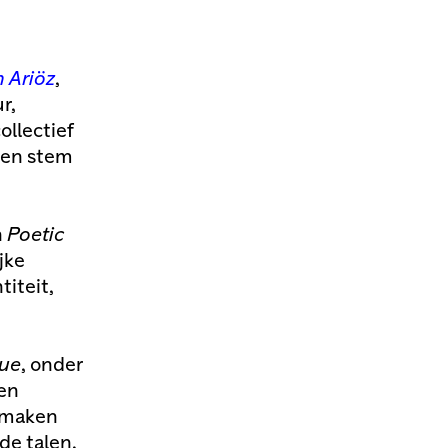
n
 Ariöz
,
r,
ollectief
 en stem
n
Poetic
jke
titeit,
gue
, onder
 en
s maken
de talen,