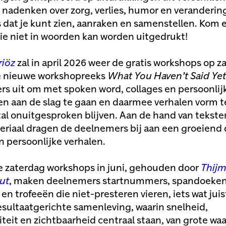
e nadenken over zorg, verlies, humor en verandering
s dat je kunt zien, aanraken en samenstellen. Kom e
die niet in woorden kan worden uitgedrukt!
riöz
zal in april 2026 weer de gratis workshops op z
De nieuwe workshopreeks
What You Haven’t Said Yet
s uit om met spoken word, collages en persoonlij
n aan de slag te gaan en daarmee verhalen vorm 
al onuitgesproken blijven. Aan de hand van tekste
riaal dragen de deelnemers bij aan een groeiend d
an persoonlijke verhalen.
e zaterdag workshops in juni, gehouden door
Thij
ut
, maken deelnemers startnummers, spandoeken
en trofeeën die niet-presteren vieren, iets wat juis
esultaatgerichte samenleving, waarin snelheid,
teit en zichtbaarheid centraal staan, van grote waar