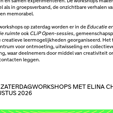
en en samen experimenteren. De workshops maken
el als in groepsverband, de onzichtbare verhalen va
 en memorabel.
workshops op zaterdag worden er in de
Educatie e
tie ruimte
ook
CLiP Open-sessies
, gemeenschapsp
 creatieve leermogelijkheden georganiseerd. Het
entrum voor ontmoeting, uitwisseling en collectiev
ng, waar deelnemers door middel van creativiteit 
contacten leggen.
 ZATERDAGWORKSHOPS MET ELINA CH
STUS 2026