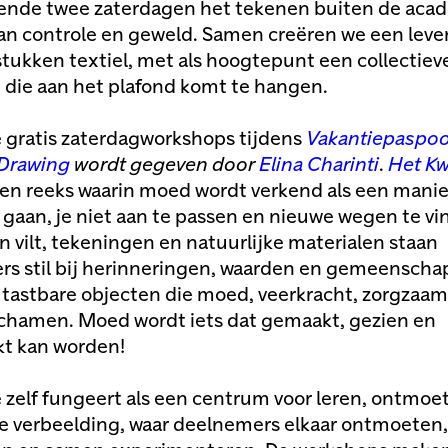
ende twee zaterdagen het tekenen buiten de aca
n controle en geweld. Samen creëren we een leve
stukken textiel, met als hoogtepunt een collectiev
ie die aan het plafond komt te hangen.
e gratis zaterdagworkshops tijdens
Vakantiepaspoo
 Drawing
wordt gegeven door
Elina Charinti
.
Het K
een reeks waarin moed wordt verkend als een mani
e gaan, je niet aan te passen en nieuwe wegen te v
n vilt, tekeningen en natuurlijke materialen staan
s stil bij herinneringen, waarden en gemeenscha
tastbare objecten die moed, veerkracht, zorgzaa
chamen. Moed wordt iets dat gemaakt, gezien en
t kan worden!
 zelf fungeert als een centrum voor leren, ontmoe
ve verbeelding, waar deelnemers elkaar ontmoeten