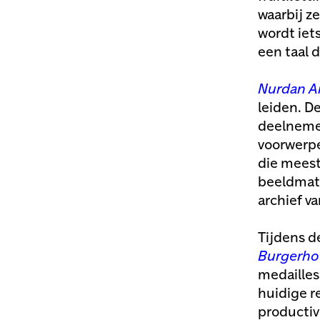
waarbij z
wordt iet
een taal 
Nurdan A
leiden. 
deelnemer
voorwerpe
die meest
beeldmate
archief v
Tijdens d
Burgerho
medailles 
huidige r
productivi