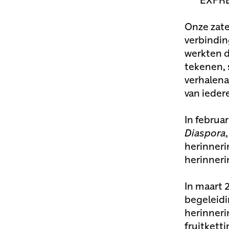
EXPRE
Onze zat
verbindin
werkten d
tekenen, 
verhalena
van ieder
In februa
Diaspora
herinneri
herinneri
In maart
begeleid
herinneri
fruitkett