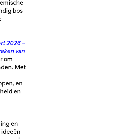
demische
ndig bos
e
rt 2026 –
weken van
er om
inden. Met
ppen, en
mheid en
ting en
, ideeën