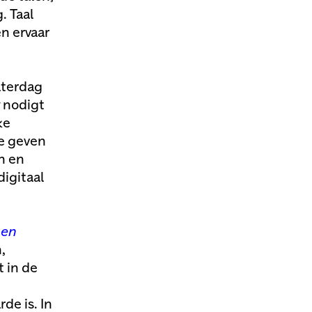
. Taal
n ervaar
aterdag
nodigt
ke
te geven
n en
igitaal
men
,
t in de
de is. In