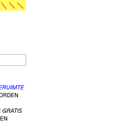
IERUIMTE
WORDEN
E
GRATIS
 EN