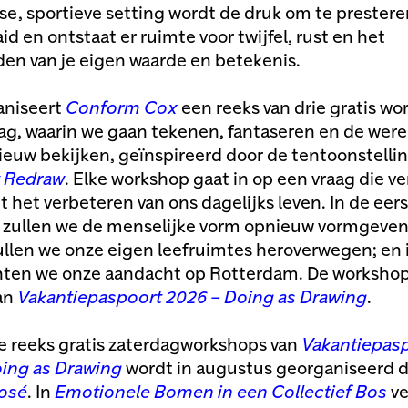
se, sportieve setting wordt de druk om te prestere
d en ontstaat er ruimte voor twijfel, rust en het
den van je eigen waarde en betekenis.
ganiseert
Conform Cox
een reeks van drie gratis w
ag, waarin we gaan tekenen, fantaseren en de wer
euw bekijken, geïnspireerd door de tentoonstelli
 Redraw
. Elke workshop gaat in op een vraag die v
 het verbeteren van ons dagelijks leven. In de eer
zullen we de menselijke vorm opnieuw vormgeven;
llen we onze eigen leefruimtes heroverwegen; en 
chten we onze aandacht op Rotterdam. De worksho
van
Vakantiepaspoort 2026 – Doing as Drawing
.
 reeks gratis zaterdagworkshops van
Vakantiepas
ing as Drawing
wordt in augustus georganiseerd 
osé
. In
Emotionele Bomen in een Collectief Bos
ve